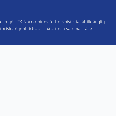
ch gör IFK Norrköpings fotbollshistoria lättillgänglig.
toriska ögonblick – allt på ett och samma ställe.