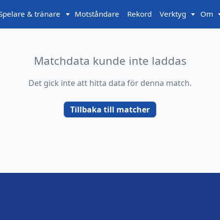
Spelare & tränare
Motståndare
Rekord
Verktyg
Om
Matchdata kunde inte laddas
Det gick inte att hitta data för denna match.
Tillbaka till matcher