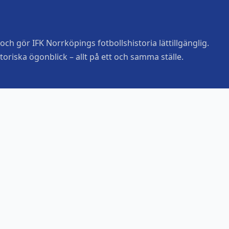
ch gör IFK Norrköpings fotbollshistoria lättillgänglig.
toriska ögonblick – allt på ett och samma ställe.