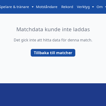
Spelare & tränare
Motståndare
Rekord
Verktyg
Om
Matchdata kunde inte laddas
Det gick inte att hitta data för denna match.
Tillbaka till matcher