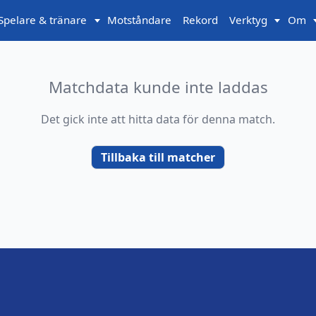
Spelare & tränare
Motståndare
Rekord
Verktyg
Om
Matchdata kunde inte laddas
Det gick inte att hitta data för denna match.
Tillbaka till matcher