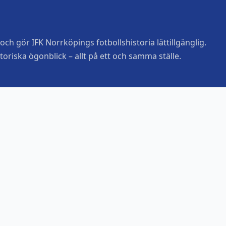
ch gör IFK Norrköpings fotbollshistoria lättillgänglig.
toriska ögonblick – allt på ett och samma ställe.