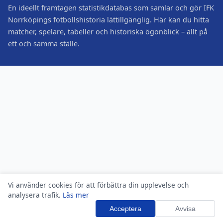
En ideellt framtagen statistikdatabas som samlar och gör IFK
Norrköpings fotbollshistoria lättillgänglig. Här kan du hitta
matcher, spelare, tabeller och historiska ögonblick – allt på
ett och samma ställe.
Vi använder cookies för att förbättra din upplevelse och
analysera trafik.
Läs mer
Acceptera
Avvisa