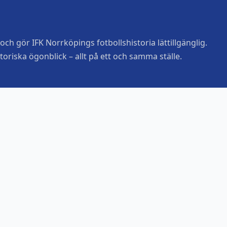
ch gör IFK Norrköpings fotbollshistoria lättillgänglig.
toriska ögonblick – allt på ett och samma ställe.