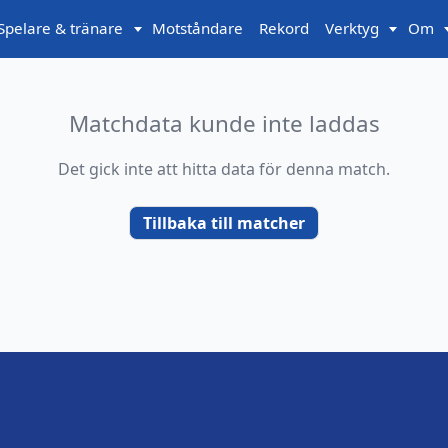
Spelare & tränare
Motståndare
Rekord
Verktyg
Om
Matchdata kunde inte laddas
Det gick inte att hitta data för denna match.
Tillbaka till matcher