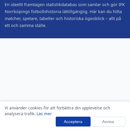
En ideellt framtagen statistikdatabas som samlar och gör IFK
Norrköpings fotbollshistoria lättillgänglig. Här kan du hitta
matcher, spelare, tabeller och historiska ögonblick – allt på
ett och samma ställe.
Vi använder cookies för att förbättra din upplevelse och
analysera trafik.
Läs mer
Acceptera
Avvisa