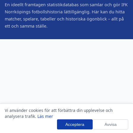
En ideellt framtagen statistikdatabas som samlar och gör IFK
Norrköpings fotbollshistoria lättillgänglig. Här kan du hitta
matcher, spelare, tabeller och historiska ögonblick – allt på
ett och samma ställe.
Vi använder cookies för att förbättra din upplevelse och
analysera trafik.
Läs mer
Acceptera
Avvisa