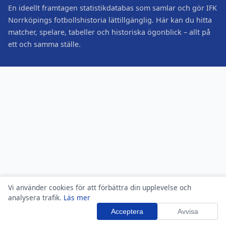
En ideellt framtagen statistikdatabas som samlar och gör IFK
Norrköpings fotbollshistoria lättillgänglig. Här kan du hitta
matcher, spelare, tabeller och historiska ögonblick – allt på
ett och samma ställe.
Vi använder cookies för att förbättra din upplevelse och
analysera trafik.
Läs mer
Acceptera
Avvisa