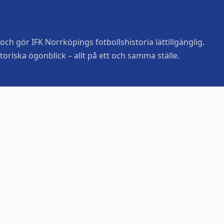
ch gör IFK Norrköpings fotbollshistoria lättillgänglig.
toriska ögonblick – allt på ett och samma ställe.