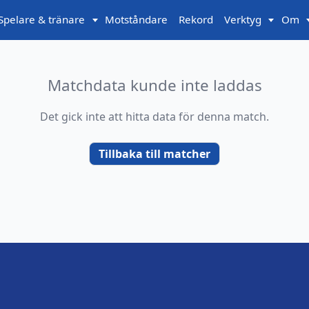
Spelare & tränare
Motståndare
Rekord
Verktyg
Om
Matchdata kunde inte laddas
Det gick inte att hitta data för denna match.
Tillbaka till matcher