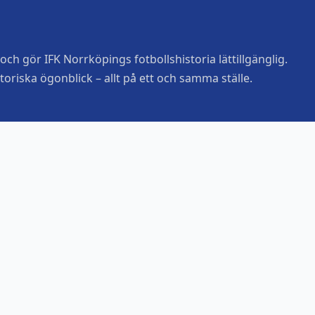
ch gör IFK Norrköpings fotbollshistoria lättillgänglig.
toriska ögonblick – allt på ett och samma ställe.