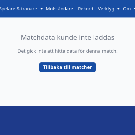
Spelare & tränare
Motståndare
Rekord
Verktyg
Om
Matchdata kunde inte laddas
Det gick inte att hitta data för denna match.
Tillbaka till matcher