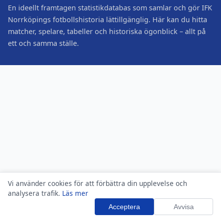
En ideellt framtagen statistikdatabas som samlar och gör IFK
Norrköpings fotbollshistoria lättillgänglig. Här kan du hitta
matcher, spelare, tabeller och historiska ögonblick – allt på
ett och samma ställe.
Vi använder cookies för att förbättra din upplevelse och
analysera trafik.
Läs mer
Acceptera
Avvisa