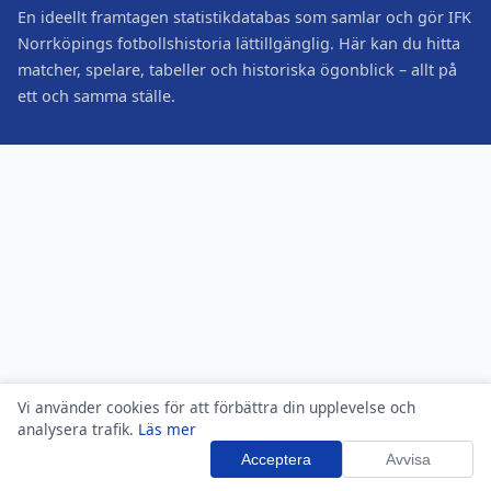
En ideellt framtagen statistikdatabas som samlar och gör IFK
Norrköpings fotbollshistoria lättillgänglig. Här kan du hitta
matcher, spelare, tabeller och historiska ögonblick – allt på
ett och samma ställe.
Vi använder cookies för att förbättra din upplevelse och
analysera trafik.
Läs mer
Acceptera
Avvisa