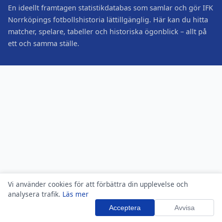
En ideellt framtagen statistikdatabas som samlar och gör IFK
Norrköpings fotbollshistoria lättillgänglig. Här kan du hitta
matcher, spelare, tabeller och historiska ögonblick – allt på
ett och samma ställe.
Vi använder cookies för att förbättra din upplevelse och
analysera trafik.
Läs mer
Acceptera
Avvisa