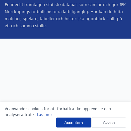
En ideellt framtagen statistikdatabas som samlar och gör IFK
Norrköpings fotbollshistoria lättillgänglig. Här kan du hitta
matcher, spelare, tabeller och historiska ögonblick – allt på
ett och samma ställe.
Vi använder cookies för att förbättra din upplevelse och
analysera trafik.
Läs mer
Acceptera
Avvisa