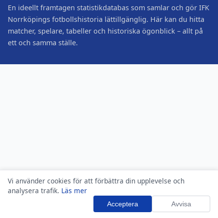
En ideellt framtagen statistikdatabas som samlar och gör IFK
Norrköpings fotbollshistoria lättillgänglig. Här kan du hitta
matcher, spelare, tabeller och historiska ögonblick – allt på
ett och samma ställe.
Vi använder cookies för att förbättra din upplevelse och
analysera trafik.
Läs mer
Acceptera
Avvisa