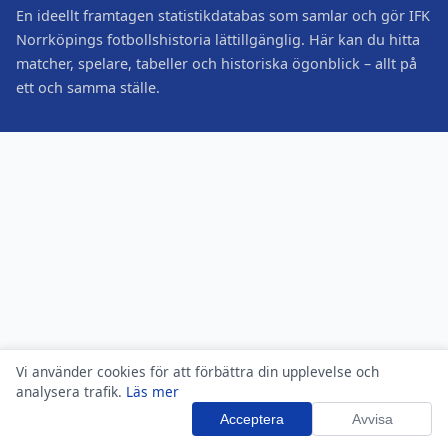
En ideellt framtagen statistikdatabas som samlar och gör IFK
Norrköpings fotbollshistoria lättillgänglig. Här kan du hitta
matcher, spelare, tabeller och historiska ögonblick – allt på
ett och samma ställe.
Vi använder cookies för att förbättra din upplevelse och
analysera trafik.
Läs mer
Acceptera
Avvisa