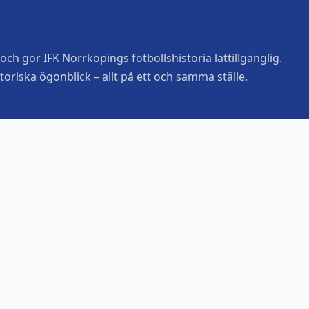
ch gör IFK Norrköpings fotbollshistoria lättillgänglig.
toriska ögonblick – allt på ett och samma ställe.