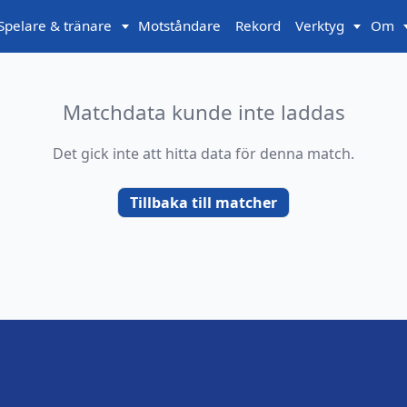
Spelare & tränare
Motståndare
Rekord
Verktyg
Om
Matchdata kunde inte laddas
Det gick inte att hitta data för denna match.
Tillbaka till matcher