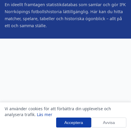
En ideellt framtagen statistikdatabas som samlar och gör IFK
Norrköpings fotbollshistoria lättillgänglig. Här kan du hitta
matcher, spelare, tabeller och historiska ögonblick – allt på
ett och samma ställe.
Vi använder cookies för att förbättra din upplevelse och
analysera trafik.
Läs mer
Acceptera
Avvisa