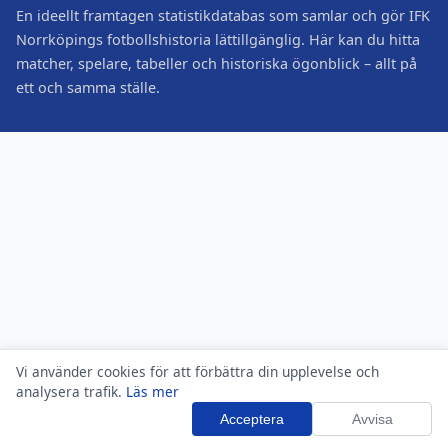
En ideellt framtagen statistikdatabas som samlar och gör IFK
Norrköpings fotbollshistoria lättillgänglig. Här kan du hitta
matcher, spelare, tabeller och historiska ögonblick – allt på
ett och samma ställe.
Vi använder cookies för att förbättra din upplevelse och
analysera trafik.
Läs mer
Acceptera
Avvisa