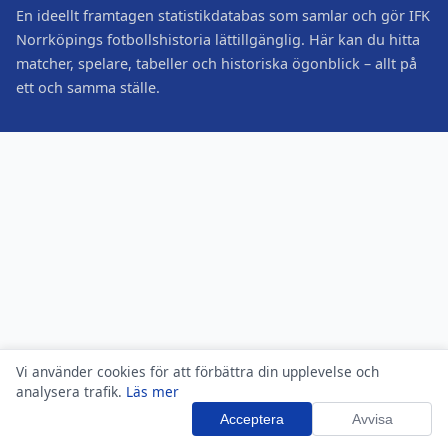
En ideellt framtagen statistikdatabas som samlar och gör IFK
Norrköpings fotbollshistoria lättillgänglig. Här kan du hitta
matcher, spelare, tabeller och historiska ögonblick – allt på
ett och samma ställe.
Vi använder cookies för att förbättra din upplevelse och
analysera trafik.
Läs mer
Acceptera
Avvisa