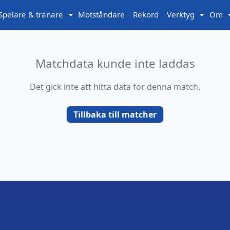
Spelare & tränare
Motståndare
Rekord
Verktyg
Om
Matchdata kunde inte laddas
Det gick inte att hitta data för denna match.
Tillbaka till matcher