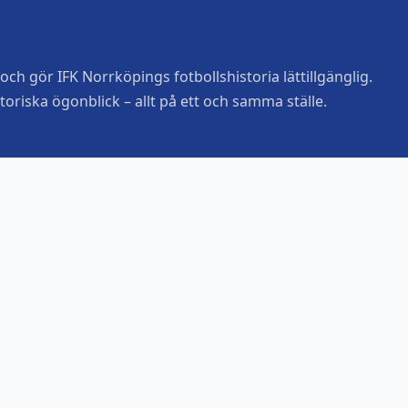
ch gör IFK Norrköpings fotbollshistoria lättillgänglig.
toriska ögonblick – allt på ett och samma ställe.