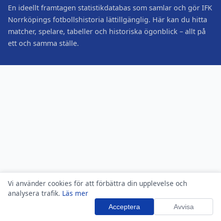
En ideellt framtagen statistikdatabas som samlar och gör IFK
Norrköpings fotbollshistoria lättillgänglig. Här kan du hitta
matcher, spelare, tabeller och historiska ögonblick – allt på
ett och samma ställe.
Vi använder cookies för att förbättra din upplevelse och
analysera trafik.
Läs mer
Acceptera
Avvisa