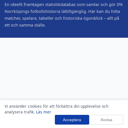
En ideellt framtagen statistikdatabas som samlar och gör IFK
Norrköpings fotbollshistoria lättillgänglig. Här kan du hitta
matcher, spelare, tabeller och historiska ögonblick – allt på
ett och samma ställe.
Vi använder cookies för att förbättra din upplevelse och
analysera trafik.
Läs mer
Acceptera
Avvisa