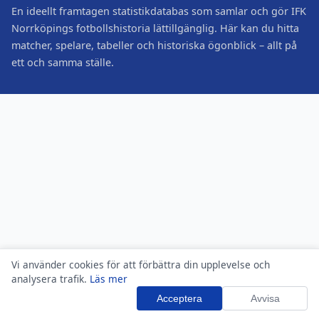
En ideellt framtagen statistikdatabas som samlar och gör IFK
Norrköpings fotbollshistoria lättillgänglig. Här kan du hitta
matcher, spelare, tabeller och historiska ögonblick – allt på
ett och samma ställe.
Vi använder cookies för att förbättra din upplevelse och
analysera trafik.
Läs mer
Acceptera
Avvisa