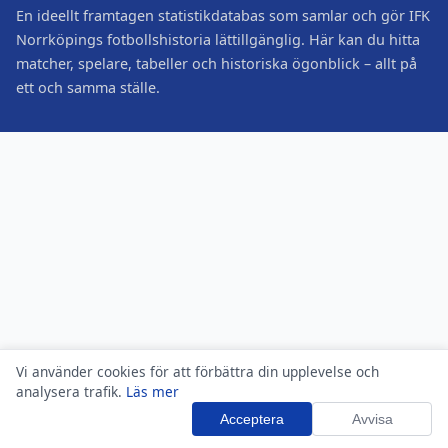
En ideellt framtagen statistikdatabas som samlar och gör IFK
Norrköpings fotbollshistoria lättillgänglig. Här kan du hitta
matcher, spelare, tabeller och historiska ögonblick – allt på
ett och samma ställe.
Vi använder cookies för att förbättra din upplevelse och
analysera trafik.
Läs mer
Acceptera
Avvisa