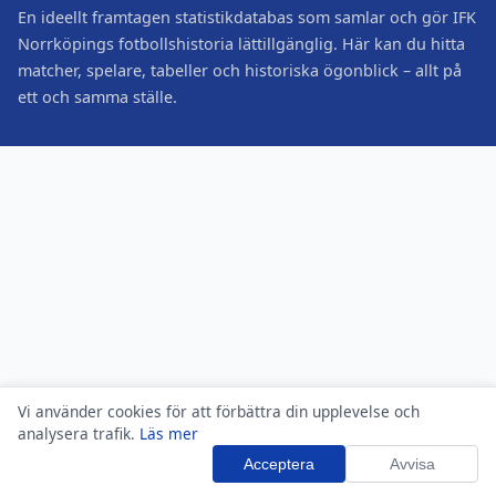
En ideellt framtagen statistikdatabas som samlar och gör IFK
Norrköpings fotbollshistoria lättillgänglig. Här kan du hitta
matcher, spelare, tabeller och historiska ögonblick – allt på
ett och samma ställe.
Vi använder cookies för att förbättra din upplevelse och
analysera trafik.
Läs mer
Acceptera
Avvisa