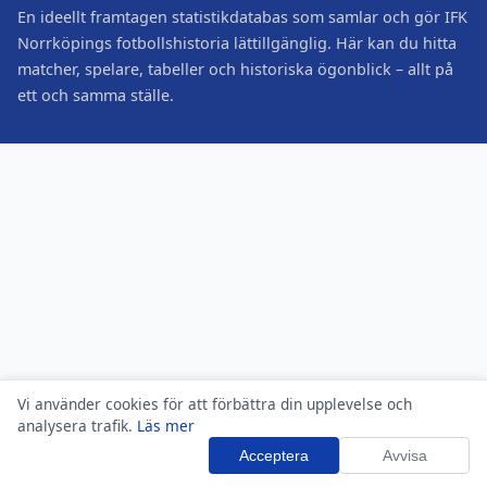
En ideellt framtagen statistikdatabas som samlar och gör IFK
Norrköpings fotbollshistoria lättillgänglig. Här kan du hitta
matcher, spelare, tabeller och historiska ögonblick – allt på
ett och samma ställe.
Vi använder cookies för att förbättra din upplevelse och
analysera trafik.
Läs mer
Acceptera
Avvisa