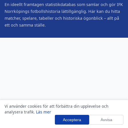
En ideellt framtagen statistikdatabas som samlar och gör IFK
Norrköpings fotbollshistoria lättillgänglig. Här kan du hitta
matcher, spelare, tabeller och historiska ögonblick – allt på
ett och samma ställe.
Vi använder cookies för att förbättra din upplevelse och
analysera trafik.
Läs mer
Acceptera
Avvisa