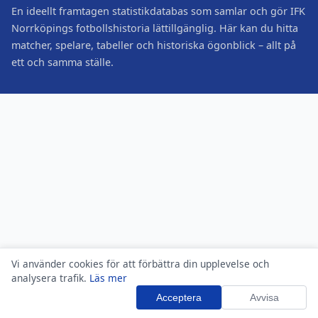
En ideellt framtagen statistikdatabas som samlar och gör IFK
Norrköpings fotbollshistoria lättillgänglig. Här kan du hitta
matcher, spelare, tabeller och historiska ögonblick – allt på
ett och samma ställe.
Vi använder cookies för att förbättra din upplevelse och
analysera trafik.
Läs mer
Acceptera
Avvisa