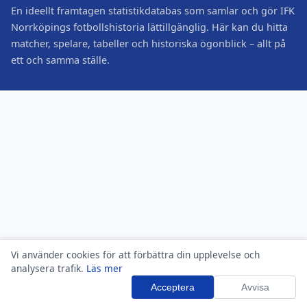
En ideellt framtagen statistikdatabas som samlar och gör IFK
Norrköpings fotbollshistoria lättillgänglig. Här kan du hitta
matcher, spelare, tabeller och historiska ögonblick – allt på
ett och samma ställe.
Vi använder cookies för att förbättra din upplevelse och
analysera trafik.
Läs mer
Acceptera
Avvisa