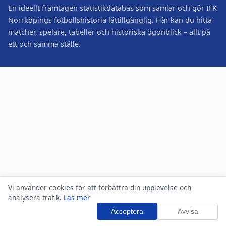
En ideellt framtagen statistikdatabas som samlar och gör IFK
Norrköpings fotbollshistoria lättillgänglig. Här kan du hitta
matcher, spelare, tabeller och historiska ögonblick – allt på
ett och samma ställe.
Vi använder cookies för att förbättra din upplevelse och
analysera trafik.
Läs mer
Acceptera
Avvisa