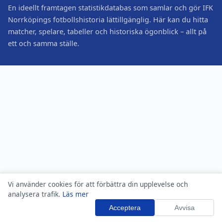
En ideellt framtagen statistikdatabas som samlar och gör IFK
Norrköpings fotbollshistoria lättillgänglig. Här kan du hitta
matcher, spelare, tabeller och historiska ögonblick – allt på
ett och samma ställe.
Vi använder cookies för att förbättra din upplevelse och
analysera trafik.
Läs mer
Acceptera
Avvisa