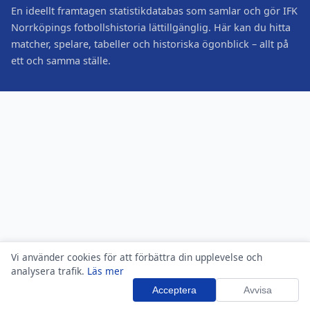
En ideellt framtagen statistikdatabas som samlar och gör IFK
Norrköpings fotbollshistoria lättillgänglig. Här kan du hitta
matcher, spelare, tabeller och historiska ögonblick – allt på
ett och samma ställe.
Vi använder cookies för att förbättra din upplevelse och
analysera trafik.
Läs mer
Acceptera
Avvisa