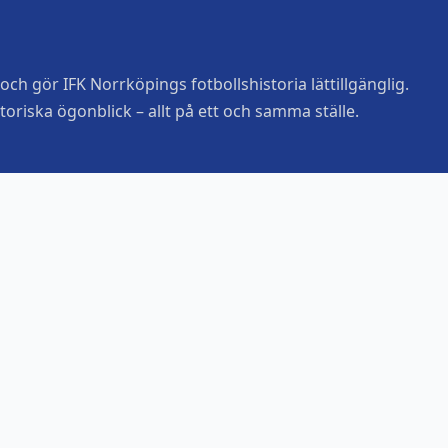
ch gör IFK Norrköpings fotbollshistoria lättillgänglig.
toriska ögonblick – allt på ett och samma ställe.