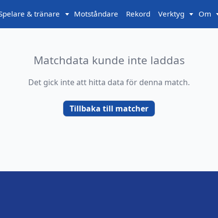
Spelare & tränare
Motståndare
Rekord
Verktyg
Om
Matchdata kunde inte laddas
Det gick inte att hitta data för denna match.
Tillbaka till matcher