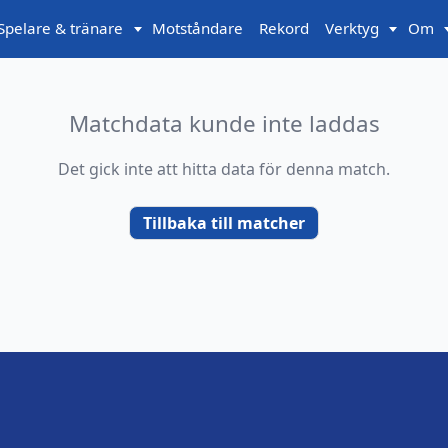
Spelare & tränare
Motståndare
Rekord
Verktyg
Om
Matchdata kunde inte laddas
Det gick inte att hitta data för denna match.
Tillbaka till matcher