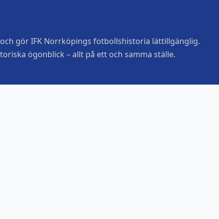
ch gör IFK Norrköpings fotbollshistoria lättillgänglig.
toriska ögonblick – allt på ett och samma ställe.