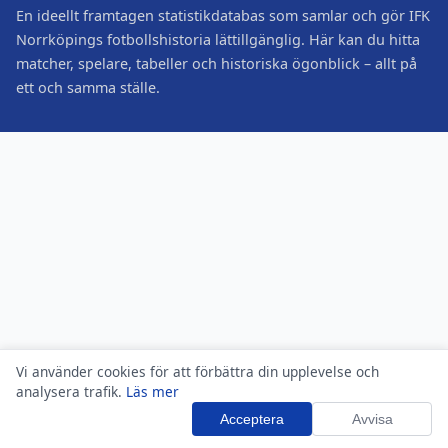
En ideellt framtagen statistikdatabas som samlar och gör IFK
Norrköpings fotbollshistoria lättillgänglig. Här kan du hitta
matcher, spelare, tabeller och historiska ögonblick – allt på
ett och samma ställe.
Vi använder cookies för att förbättra din upplevelse och
analysera trafik.
Läs mer
Acceptera
Avvisa