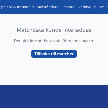
Spelare & tränare
Motståndare
Rekord
Verktyg
Om
Matchdata kunde inte laddas
Det gick inte att hitta data för denna match.
Tillbaka till matcher