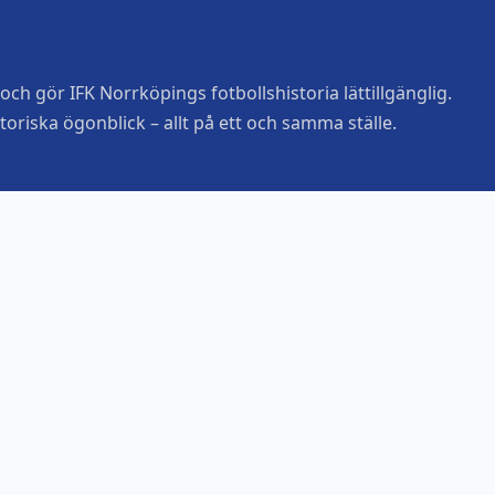
ch gör IFK Norrköpings fotbollshistoria lättillgänglig.
toriska ögonblick – allt på ett och samma ställe.