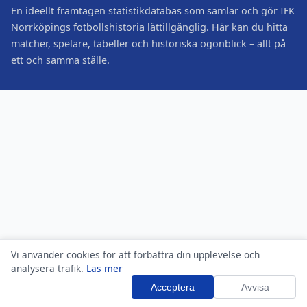
En ideellt framtagen statistikdatabas som samlar och gör IFK
Norrköpings fotbollshistoria lättillgänglig. Här kan du hitta
matcher, spelare, tabeller och historiska ögonblick – allt på
ett och samma ställe.
Vi använder cookies för att förbättra din upplevelse och
analysera trafik.
Läs mer
Acceptera
Avvisa