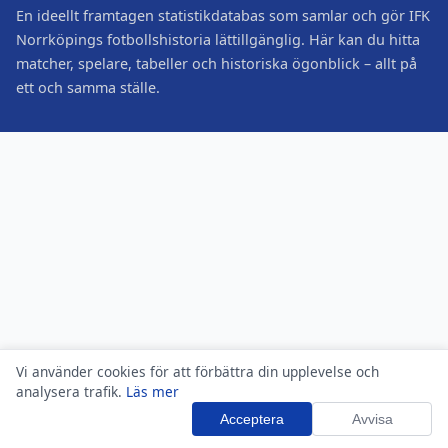
En ideellt framtagen statistikdatabas som samlar och gör IFK
Norrköpings fotbollshistoria lättillgänglig. Här kan du hitta
matcher, spelare, tabeller och historiska ögonblick – allt på
ett och samma ställe.
Vi använder cookies för att förbättra din upplevelse och
analysera trafik.
Läs mer
Acceptera
Avvisa