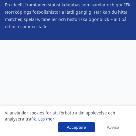
En ideellt framtagen statistikdatabas som samlar och gör IFK
Norrköpings fotbollshistoria lättillgänglig. Här kan du hitta
matcher, spelare, tabeller och historiska ögonblick – allt på
ett och samma ställe.
Vi använder cookies för att förbättra din upplevelse och
analysera trafik.
Läs mer
Acceptera
Avvisa