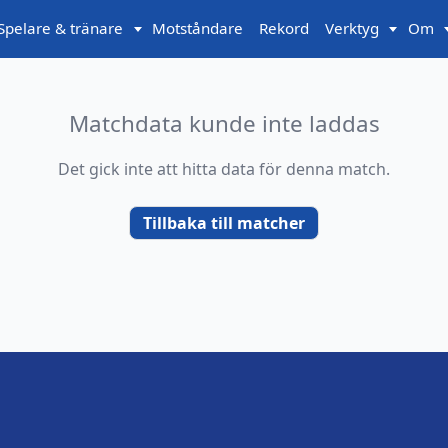
Spelare & tränare
Motståndare
Rekord
Verktyg
Om
Matchdata kunde inte laddas
Det gick inte att hitta data för denna match.
Tillbaka till matcher