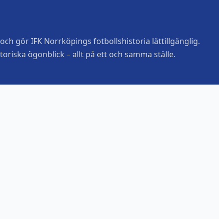
ch gör IFK Norrköpings fotbollshistoria lättillgänglig.
toriska ögonblick – allt på ett och samma ställe.