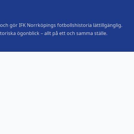
ch gör IFK Norrköpings fotbollshistoria lättillgänglig.
toriska ögonblick – allt på ett och samma ställe.