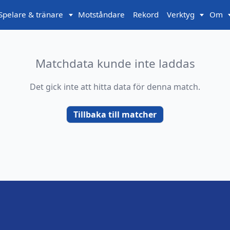
Spelare & tränare
Motståndare
Rekord
Verktyg
Om
Matchdata kunde inte laddas
Det gick inte att hitta data för denna match.
Tillbaka till matcher