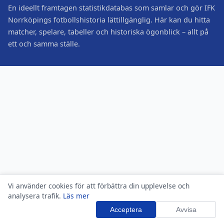
En ideellt framtagen statistikdatabas som samlar och gör IFK
Norrköpings fotbollshistoria lättillgänglig. Här kan du hitta
matcher, spelare, tabeller och historiska ögonblick – allt på
ett och samma ställe.
Vi använder cookies för att förbättra din upplevelse och
analysera trafik.
Läs mer
Acceptera
Avvisa