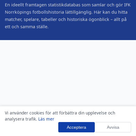
En ideellt framtagen statistikdatabas som samlar och gör IFK
Norrköpings fotbollshistoria lättillgänglig. Här kan du hitta
matcher, spelare, tabeller och historiska ögonblick – allt på
ett och samma ställe.
Vi använder cookies för att förbättra din upplevelse och
analysera trafik.
Läs mer
Acceptera
Avvisa