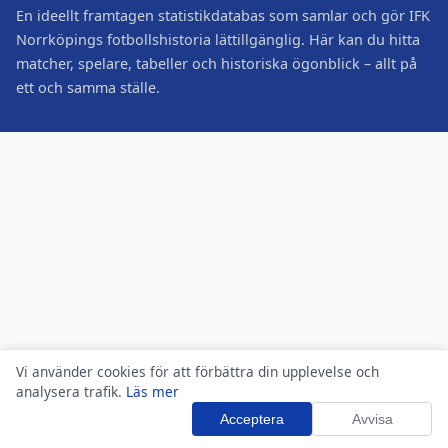
En ideellt framtagen statistikdatabas som samlar och gör IFK
Norrköpings fotbollshistoria lättillgänglig. Här kan du hitta
matcher, spelare, tabeller och historiska ögonblick – allt på
ett och samma ställe.
Vi använder cookies för att förbättra din upplevelse och
analysera trafik.
Läs mer
Acceptera
Avvisa