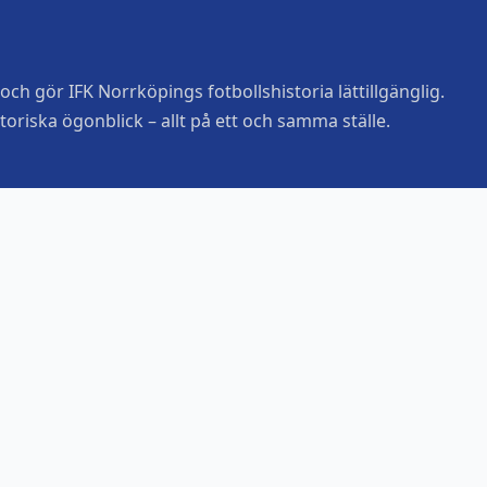
ch gör IFK Norrköpings fotbollshistoria lättillgänglig.
toriska ögonblick – allt på ett och samma ställe.