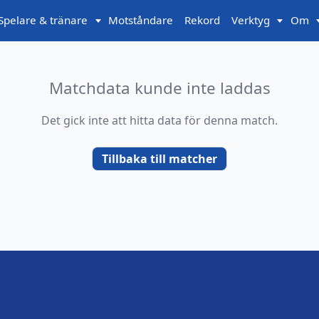
Spelare & tränare
Motståndare
Rekord
Verktyg
Om
Matchdata kunde inte laddas
Det gick inte att hitta data för denna match.
Tillbaka till matcher