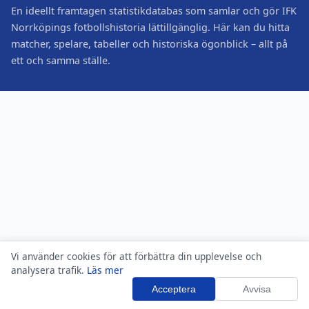
En ideellt framtagen statistikdatabas som samlar och gör IFK
Norrköpings fotbollshistoria lättillgänglig. Här kan du hitta
matcher, spelare, tabeller och historiska ögonblick – allt på
ett och samma ställe.
Vi använder cookies för att förbättra din upplevelse och
analysera trafik.
Läs mer
Acceptera
Avvisa