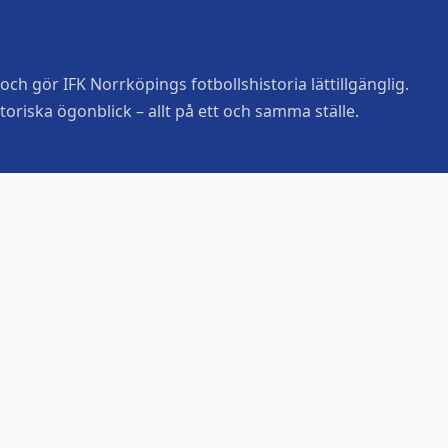
ch gör IFK Norrköpings fotbollshistoria lättillgänglig.
toriska ögonblick – allt på ett och samma ställe.