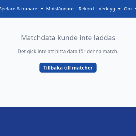
Spelare & tränare
Motståndare
Rekord
Verktyg
Om
Matchdata kunde inte laddas
Det gick inte att hitta data för denna match.
Tillbaka till matcher