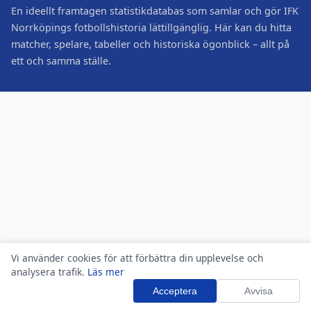
En ideellt framtagen statistikdatabas som samlar och gör IFK
Norrköpings fotbollshistoria lättillgänglig. Här kan du hitta
matcher, spelare, tabeller och historiska ögonblick – allt på
ett och samma ställe.
Vi använder cookies för att förbättra din upplevelse och
analysera trafik.
Läs mer
Acceptera
Avvisa