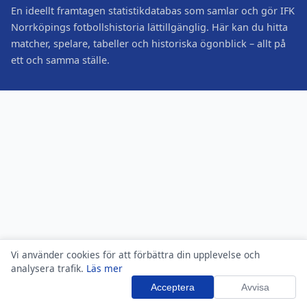
En ideellt framtagen statistikdatabas som samlar och gör IFK
Norrköpings fotbollshistoria lättillgänglig. Här kan du hitta
matcher, spelare, tabeller och historiska ögonblick – allt på
ett och samma ställe.
Vi använder cookies för att förbättra din upplevelse och
analysera trafik.
Läs mer
Acceptera
Avvisa